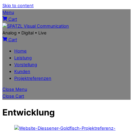
Skip to content
Menu
Cart
Analog • Digital • Live
Cart
Home
Leistung
Vorstellung
Kunden
Projektreferenzen
Close Menu
Close Cart
Entwicklung