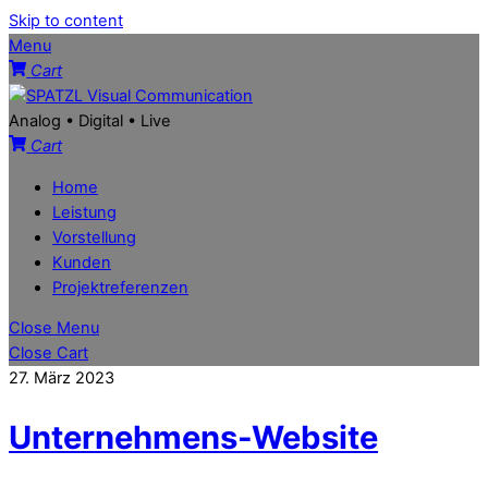
Skip to content
Menu
Cart
Analog • Digital • Live
Cart
Home
Leistung
Vorstellung
Kunden
Projektreferenzen
Close Menu
Close Cart
27. März 2023
Unternehmens-Website