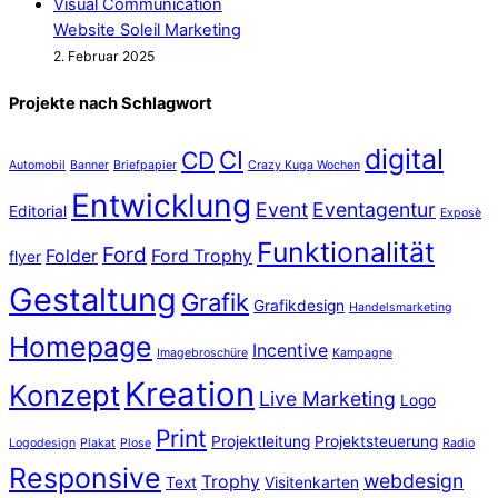
Website Soleil Marketing
2. Februar 2025
Projekte nach Schlagwort
digital
CD
CI
Automobil
Banner
Briefpapier
Crazy Kuga Wochen
Entwicklung
Event
Eventagentur
Editorial
Exposè
Funktionalität
Ford
Folder
Ford Trophy
flyer
Gestaltung
Grafik
Grafikdesign
Handelsmarketing
Homepage
Incentive
Imagebroschüre
Kampagne
Kreation
Konzept
Live Marketing
Logo
Print
Projektleitung
Projektsteuerung
Logodesign
Plakat
Plose
Radio
Responsive
webdesign
Trophy
Text
Visitenkarten