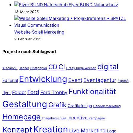
Flyer BUND Naturschutz
13. März 2025
Website Soleil Marketing
2. Februar 2025
Projekte nach Schlagwort
digital
CD
CI
Automobil
Banner
Briefpapier
Crazy Kuga Wochen
Entwicklung
Event
Eventagentur
Editorial
Exposè
Funktionalität
Ford
Folder
Ford Trophy
flyer
Gestaltung
Grafik
Grafikdesign
Handelsmarketing
Homepage
Incentive
Imagebroschüre
Kampagne
Kreation
Konzept
Live Marketing
Logo