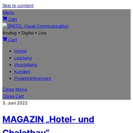
Skip to content
Menu
Cart
Analog • Digital • Live
Cart
Home
Leistung
Vorstellung
Kunden
Projektreferenzen
Close Menu
Close Cart
3. Juni 2022
MAGAZIN „Hotel- und
Chaletbau“