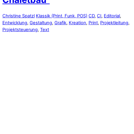
Christine Spatzl
Klassik (Print, Funk, POS)
CD
,
CI
,
Editorial
,
Entwicklung
,
Gestaltung
,
Grafik
,
Kreation
,
Print
,
Projektleitung
,
Projektsteuerung
,
Text
Einladender Titel